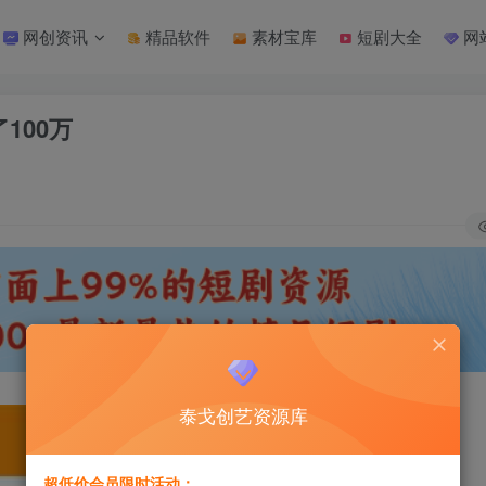
网创资讯
精品软件
素材宝库
短剧大全
网
100万
泰戈创艺资源库
超低价会员限时活动：