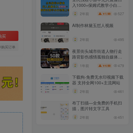
入1000+保姆式教学小白轻
松上手（附加直播语音包）
527
2年前
1.99
￥
AI制作林黛玉怼人视频
购买
2年前
495
存购买订单
夜景街头城市街道人物行走
路背影伤感情孤独自媒体抖
音短视频素材
479
1年前
4.99
￥
下载狗-免费无水印视频下载
器 支持全网100+主流网站​
2年前
461
布丁扫描—全免费的手机扫
描，图片转文字工具
2年前
451