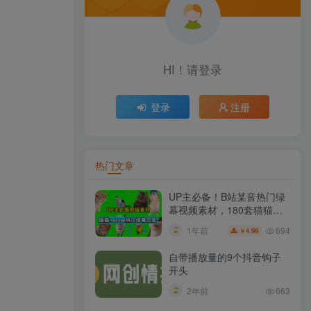
HI！请登录
登录
注册
热门文章
UP主必备！B站某音热门绿
幕视频素材，180套猫猫
meme动态绿幕合集包，含
694
1年前
4.99
￥
背景图BGM，含使用教程
自带播放量的9个抖音钩子
开头
2年前
663