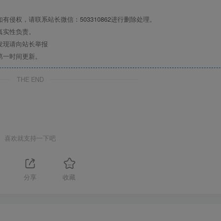
如有侵权，请联系站长微信：
503310862
进行删除处理。
真实性负责。
发现请向站长举报
第一时间更新。
THE END
喜欢就支持一下吧
分享
收藏