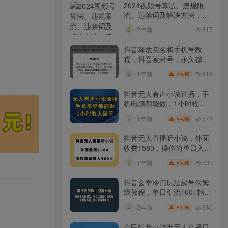
2024视频号算法、违规限
流、违禁词及解决方法，建
议收藏！
2年前
617
抖音释放实名和手机号教
程，抖音被封号，永久都可
以注销需要的来
616
1年前
4.99
￥
抖音无人有声小说直播，手
机电脑都能做，1小时收入
破千【揭秘】
578
1年前
4.99
￥
抖音无人直播听小说，外面
收费1580，操作简单日入
400+【揭秘】
531
1年前
4.99
￥
抖音玄学冷门玩法起号保姆
级教程，单日引流100+精准
玄学粉
530
2年前
1.99
￥
全民找茬小游半无人直播日