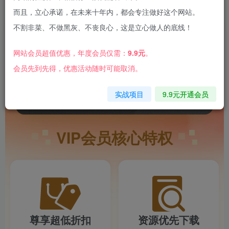
社群会员
而且，立心承诺，在未来十年内，都会专注做好这个网站。
加入98人
不割非菜、不做黑灰、不丧良心，这是立心做人的底线！
全站资源无限制下载
网站会员超值优惠，年度会员仅需：
9.9元
。
专属的社群会员社群
会员先到先得，优惠活动随时可能取消。
39.9
落地可行的陪跑项目
￥
元/年
立刻加入
实战项目
9.9元开通会员
VIP会员核心特权
尊享超低折扣
资源优先下载