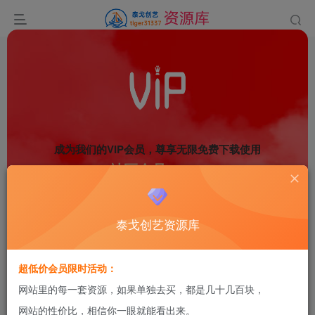
成为我们的VIP会员，尊享无限免费下载使用
社区会员
加入136人
所有资源下载不限速
泰戈创艺资源库
专属的社区会员社群
9.9
每日可下载10个资源
￥
超低价会员限时活动：
元/年
立刻加入
网站里的每一套资源，如果单独去买，都是几十几百块，
网站的性价比，相信你一眼就能看出来。