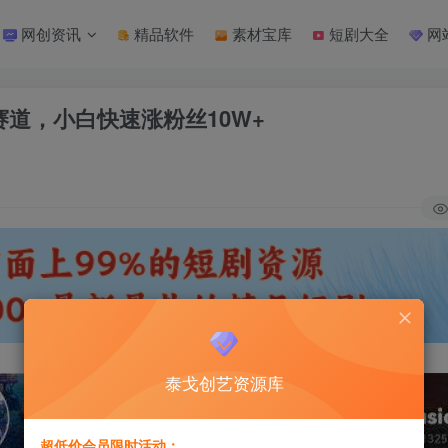
网创资讯
精品软件
素材宝库
短剧大全
网
赛道，小白快速涨粉丝10W+
泰戈创艺资源库
超低价会员限时活动：