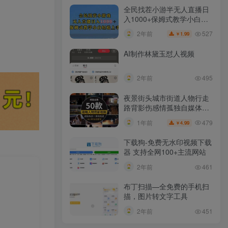
全民找茬小游半无人直播日
入1000+保姆式教学小白轻
松上手（附加直播语音包）
527
2年前
1.99
￥
AI制作林黛玉怼人视频
2年前
495
夜景街头城市街道人物行走
路背影伤感情孤独自媒体抖
音短视频素材
479
1年前
4.99
￥
下载狗-免费无水印视频下载
器 支持全网100+主流网站​
2年前
461
布丁扫描—全免费的手机扫
描，图片转文字工具
2年前
451