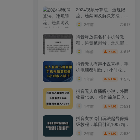
2024视频号算法、违规限
流、违禁词及解决方法，建
议收藏！
2年前
617
抖音释放实名和手机号教
程，抖音被封号，永久都可
以注销需要的来
616
1年前
4.99
￥
抖音无人有声小说直播，手
机电脑都能做，1小时收入
破千【揭秘】
578
1年前
4.99
￥
抖音无人直播听小说，外面
收费1580，操作简单日入
400+【揭秘】
531
1年前
4.99
￥
抖音玄学冷门玩法起号保姆
级教程，单日引流100+精准
玄学粉
530
2年前
1.99
￥