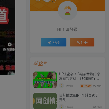
HI！请登录
登录
注册
热门文章
UP主必备！B站某音热门绿
幕视频素材，180套猫猫
meme动态绿幕合集包，含
694
1年前
4.99
￥
背景图BGM，含使用教程
自带播放量的9个抖音钩子
开头
2年前
663