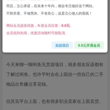
而且，立心承诺，在未来十年内，都会专注做好这个网站。
不割非菜、不做黑灰、不丧良心，这是立心做人的底线！
最新闲鱼热卖项目-键盘，新手老手容易上手，日
网站会员超值优惠，年度会员仅需：
9.9元
。
入过千，月入过万，赚钱如喝水
会员先到先得，优惠活动随时可能取消。
实战项目
9.9元开通会员
项目介绍：
今天来聊一聊闲鱼无货源项目，很多朋友应该都有
了解过闲鱼。也许平时会在上面挂一些自己的二手
物品出售赚点零花钱。
但其实平台上面，也有很多职业卖家在上面卖货。