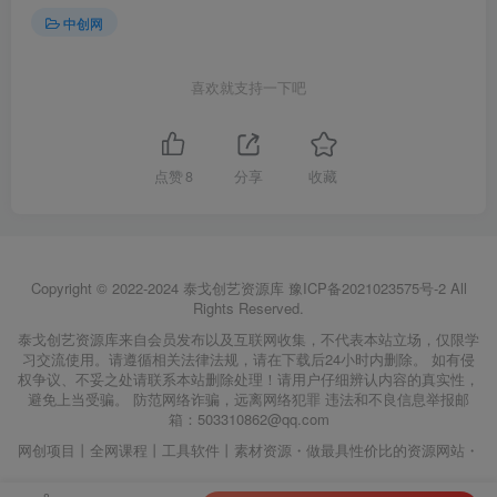
中创网
喜欢就支持一下吧
点赞
8
分享
收藏
Copyright © 2022-2024
泰戈创艺资源库
豫ICP备2021023575号-2
All
Rights Reserved.
泰戈创艺资源库来自会员发布以及互联网收集，不代表本站立场，仅限学
习交流使用。请遵循相关法律法规，请在下载后24小时内删除。 如有侵
权争议、不妥之处请联系本站删除处理！请用户仔细辨认内容的真实性，
避免上当受骗。 防范网络诈骗，远离网络犯罪 违法和不良信息举报邮
箱：503310862@qq.com
网创项目丨全网课程丨工具软件丨素材资源・做最具性价比的资源网站・