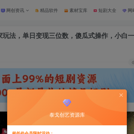
网创资讯
精品软件
素材宝库
短剧大全
网
独家玩法，单日变现三位数，傻瓜式操作，小白
泰戈创艺资源库
超低价会员限时活动：