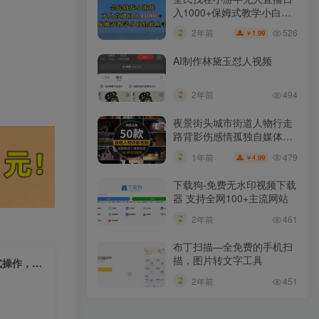
入1000+保姆式教学小白轻
松上手（附加直播语音包）
526
2年前
1.99
￥
AI制作林黛玉怼人视频
2年前
494
夜景街头城市街道人物行走
路背影伤感情孤独自媒体抖
音短视频素材
479
1年前
4.99
￥
下载狗-免费无水印视频下载
器 支持全网100+主流网站​
2年前
461
布丁扫描—全免费的手机扫
描，图片转文字工具
（10782期）抖音游戏搬砖，曙光英雄独家玩法，单日变现三位数，傻瓜式操作，小白一…
2年前
451