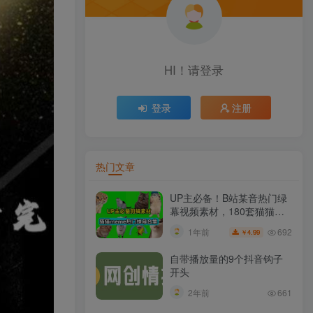
HI！请登录
登录
注册
热门文章
UP主必备！B站某音热门绿
幕视频素材，180套猫猫
meme动态绿幕合集包，含
692
1年前
4.99
￥
背景图BGM，含使用教程
自带播放量的9个抖音钩子
开头
2年前
661