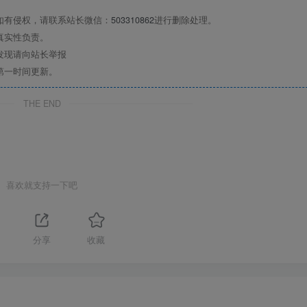
如有侵权，请联系站长微信：
503310862
进行删除处理。
真实性负责。
发现请向站长举报
第一时间更新。
THE END
喜欢就支持一下吧
分享
收藏