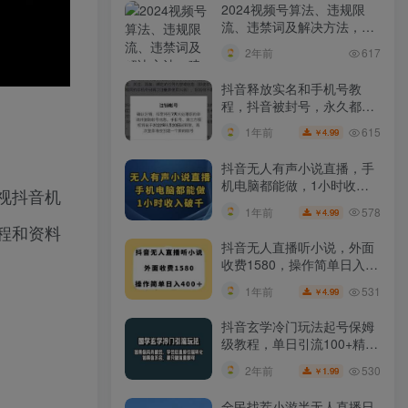
2024视频号算法、违规限
流、违禁词及解决方法，建
议收藏！
2年前
617
抖音释放实名和手机号教
程，抖音被封号，永久都可
以注销需要的来
615
1年前
4.99
￥
抖音无人有声小说直播，手
机电脑都能做，1小时收入
视抖音机
破千【揭秘】
578
1年前
4.99
￥
程和资料
抖音无人直播听小说，外面
收费1580，操作简单日入
400+【揭秘】
531
1年前
4.99
￥
抖音玄学冷门玩法起号保姆
级教程，单日引流100+精准
玄学粉
530
2年前
1.99
￥
全民找茬小游半无人直播日