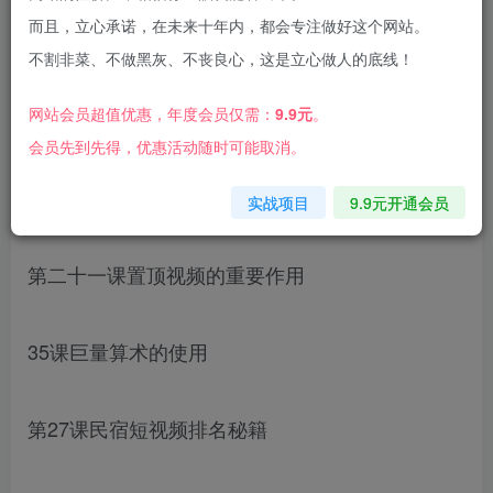
而且，立心承诺，在未来十年内，都会专注做好这个网站。
不割非菜、不做黑灰、不丧良心，这是立心做人的底线！
网站会员超值优惠，年度会员仅需：
9.9元
。
课程内容：
会员先到先得，优惠活动随时可能取消。
第五课抖音流量
实战项目
9.9元开通会员
第二十一课置顶视频的重要作用
35课巨量算术的使用
第27课民宿短视频排名秘籍