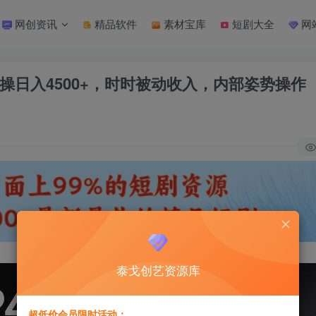
网创资讯
精品软件
素材宝库
短剧大全
网
实操日入4500+，时时被动收入，内部姿势操作
泰戈创艺资源库
超低价会员限时活动：