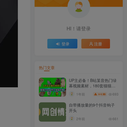
HI！请登录
登录
注册
热门文章
UP主必备！B站某音热门绿
幕视频素材，180套猫猫
meme动态绿幕合集包，含
693
1年前
4.99
￥
背景图BGM，含使用教程
自带播放量的9个抖音钩子
开头
2年前
661