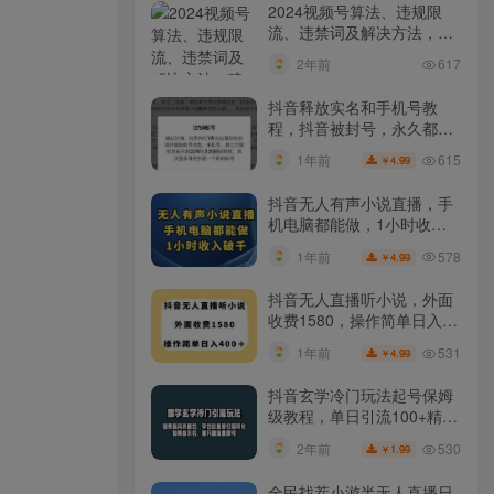
2024视频号算法、违规限
流、违禁词及解决方法，建
议收藏！
2年前
617
抖音释放实名和手机号教
程，抖音被封号，永久都可
以注销需要的来
615
1年前
4.99
￥
抖音无人有声小说直播，手
机电脑都能做，1小时收入
破千【揭秘】
578
1年前
4.99
￥
抖音无人直播听小说，外面
收费1580，操作简单日入
400+【揭秘】
531
1年前
4.99
￥
抖音玄学冷门玩法起号保姆
级教程，单日引流100+精准
玄学粉
530
2年前
1.99
￥
全民找茬小游半无人直播日