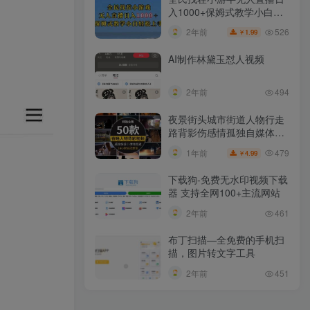
入1000+保姆式教学小白轻
松上手（附加直播语音包）
526
2年前
1.99
￥
AI制作林黛玉怼人视频
2年前
494
夜景街头城市街道人物行走
路背影伤感情孤独自媒体抖
音短视频素材
479
1年前
4.99
￥
下载狗-免费无水印视频下载
器 支持全网100+主流网站​
2年前
461
布丁扫描—全免费的手机扫
描，图片转文字工具
2年前
451