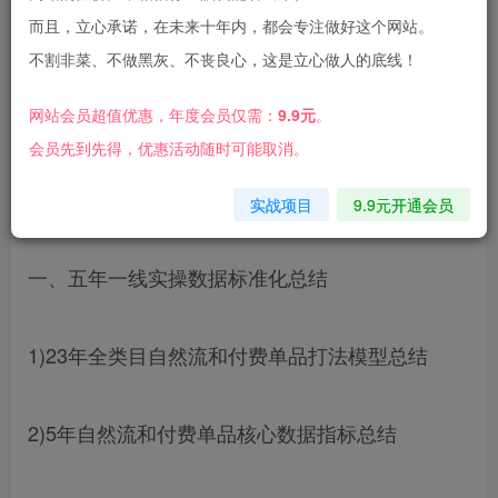
而且，立心承诺，在未来十年内，都会专注做好这个网站。
不割非菜、不做黑灰、不丧良心，这是立心做人的底线！
网站会员超值优惠，年度会员仅需：
9.9元
。
课程大纲
会员先到先得，优惠活动随时可能取消。
直播带货运营篇
实战项目
9.9元开通会员
一、五年一线实操数据标准化总结
1)23年全类目自然流和付费单品打法模型总结
2)5年自然流和付费单品核心数据指标总结