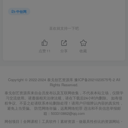
中创网
喜欢就支持一下吧
点赞
11
分享
收藏
Copyright © 2022-2024
泰戈创艺资源库
豫ICP备2021023575号-2
All
Rights Reserved.
泰戈创艺资源库来自会员发布以及互联网收集，不代表本站立场，仅限学
习交流使用。请遵循相关法律法规，请在下载后24小时内删除。 如有侵
权争议、不妥之处请联系本站删除处理！请用户仔细辨认内容的真实性，
避免上当受骗。 防范网络诈骗，远离网络犯罪 违法和不良信息举报邮
箱：503310862@qq.com
网创项目丨全网课程丨工具软件丨素材资源・做最具性价比的资源网站・