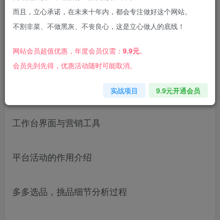
而且，立心承诺，在未来十年内，都会专注做好这个网站。
不割非菜、不做黑灰、不丧良心，这是立心做人的底线！
网站会员超值优惠，年度会员仅需：
9.9元
。
强付费如何快速启动
会员先到先得，优惠活动随时可能取消。
平台获取流量的条件
实战项目
9.9元开通会员
工作台界面与营销工具
平台活动的作用介绍
多多选品，挑品细节分析过程