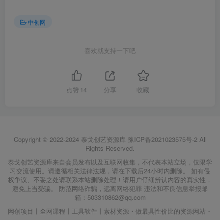
中创网
喜欢就支持一下吧
点赞
14
分享
收藏
Copyright © 2022-2024
泰戈创艺资源库
豫ICP备2021023575号-2
All
Rights Reserved.
泰戈创艺资源库来自会员发布以及互联网收集，不代表本站立场，仅限学
习交流使用。请遵循相关法律法规，请在下载后24小时内删除。 如有侵
权争议、不妥之处请联系本站删除处理！请用户仔细辨认内容的真实性，
避免上当受骗。 防范网络诈骗，远离网络犯罪 违法和不良信息举报邮
箱：503310862@qq.com
网创项目丨全网课程丨工具软件丨素材资源・做最具性价比的资源网站・