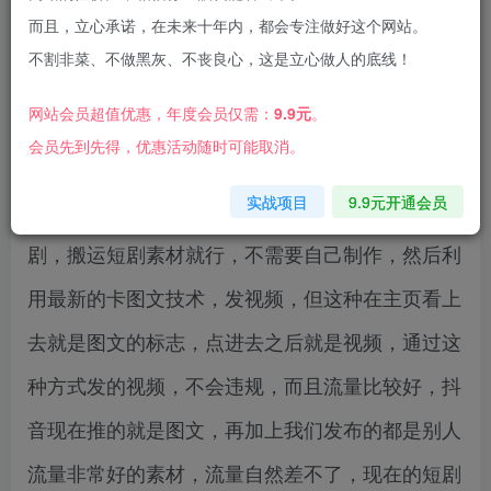
而且，立心承诺，在未来十年内，都会专注做好这个网站。
不割非菜、不做黑灰、不丧良心，这是立心做人的底线！
2024最新抖音短剧推广，卡图文发视频，直接无
网站会员超值优惠，年度会员仅需：
9.9元
。
脑搬，百分百不违规，轻松月入1W+
会员先到先得，优惠活动随时可能取消。
实战项目
9.9元开通会员
今天给大家带来的这个项目是抖音的卡图文推广短
剧，搬运短剧素材就行，不需要自己制作，然后利
用最新的卡图文技术，发视频，但这种在主页看上
去就是图文的标志，点进去之后就是视频，通过这
种方式发的视频，不会违规，而且流量比较好，抖
音现在推的就是图文，再加上我们发布的都是别人
流量非常好的素材，流量自然差不了，现在的短剧