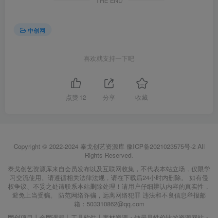
THE END
中创网
喜欢就支持一下吧
点赞
12
分享
收藏
Copyright © 2022-2024
泰戈创艺资源库
豫ICP备2021023575号-2
All
Rights Reserved.
泰戈创艺资源库来自会员发布以及互联网收集，不代表本站立场，仅限学
习交流使用。请遵循相关法律法规，请在下载后24小时内删除。 如有侵
权争议、不妥之处请联系本站删除处理！请用户仔细辨认内容的真实性，
避免上当受骗。 防范网络诈骗，远离网络犯罪 违法和不良信息举报邮
箱：503310862@qq.com
网创项目丨全网课程丨工具软件丨素材资源・做最具性价比的资源网站・