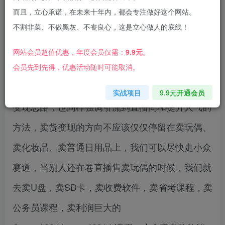
而且，立心承诺，在未来十年内，都会专注做好这个网站。
不割非菜、不做黑灰、不丧良心，这是立心做人的底线！
网站会员超值优惠，年度会员仅需：
9.9元
。
抖音无人直播项目在2024年依然具有很大的可操
会员先到先得，优惠活动随时可能取消。
作性和易实施性，本课程主要介绍抖音无人直播的
实战项目
9.9元开通会员
变现思路，也同样强调引流到直播间和提升人气的
方法，卖货变现的方向不应该仅仅停留在卖玩偶、
卖化妆品、卖普通日用品上，我们可以尽快走小众
赛道，当别人还在卷直播售卖玩偶的时候，我们就
去卖U盘，卖SD卡，卖收费软件，卖省考课程，卖
公务员课程，卖利润巨大的