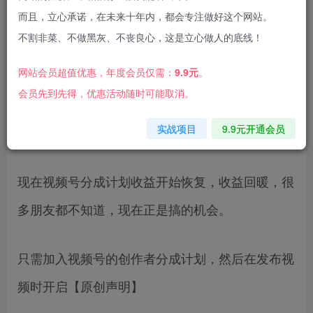
而且，立心承诺，在未来十年内，都会专注做好这个网站。
不割非菜、不做黑灰、不丧良心，这是立心做人的底线！
网站会员超值优惠，年度会员仅需：
9.9元
。
视频号分成计划最近太火了，平台前段时间也整改
会员先到先得，优惠活动随时可能取消。
了，那段时间自己都看不到广告很多创作者的收益
实战项目
9.9元开通会员
都变成了几分
现在视频号分成计划收益开始恢复，收益回暖，很
多朋友都不知道，现在正是搞的机会。
只需加入视频号的创作者分成计划，然后在发布视
频时开启【原创声明】