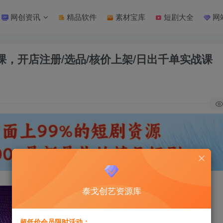
网创资讯
精品软件
素材宝库
短剧大全
网
实战课，开店注册/选品/核价上架/日出千单实战课
泰戈创艺资源库
超低价会员限时活动：