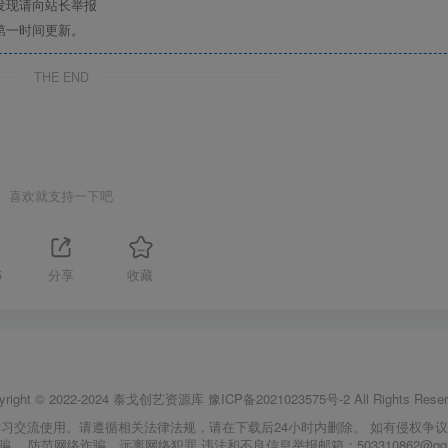
发现请向站长举报
第一时间更新。
THE END
喜欢就支持一下吧
5
分享
收藏
yright © 2022-2024
泰戈创艺资源库
豫ICP备2021023575号-2
All Rights Reser
习交流使用。请遵循相关法律法规，请在下载后24小时内删除。 如有侵权争
骗。 防范网络诈骗，远离网络犯罪 违法和不良信息举报邮箱：503310862@qq.