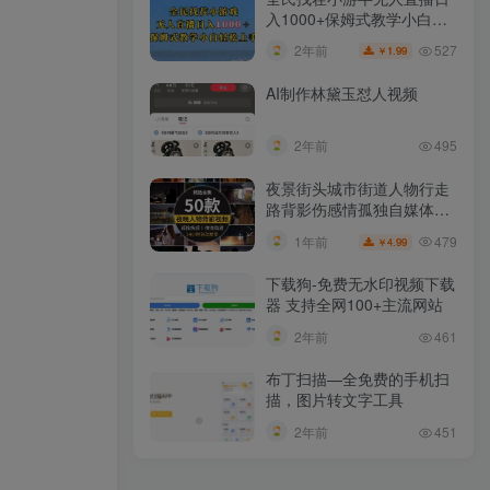
入1000+保姆式教学小白轻
松上手（附加直播语音包）
527
2年前
1.99
￥
AI制作林黛玉怼人视频
2年前
495
夜景街头城市街道人物行走
路背影伤感情孤独自媒体抖
音短视频素材
479
1年前
4.99
￥
下载狗-免费无水印视频下载
器 支持全网100+主流网站​
2年前
461
布丁扫描—全免费的手机扫
描，图片转文字工具
2年前
451