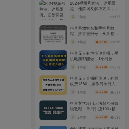
2024视频号算法、违规限
流、违禁词及解决方法，建
议收藏！
2年前
617
抖音释放实名和手机号教
程，抖音被封号，永久都可
以注销需要的来
616
1年前
4.99
￥
抖音无人有声小说直播，手
机电脑都能做，1小时收入
破千【揭秘】
578
1年前
4.99
￥
抖音无人直播听小说，外面
收费1580，操作简单日入
400+【揭秘】
531
1年前
4.99
￥
抖音玄学冷门玩法起号保姆
级教程，单日引流100+精准
玄学粉
530
2年前
1.99
￥
全民找茬小游半无人直播日