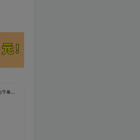
（9208期）2024Temu跨境开店运营实战课，开店注册/选品/核价上架/日出千单实战课