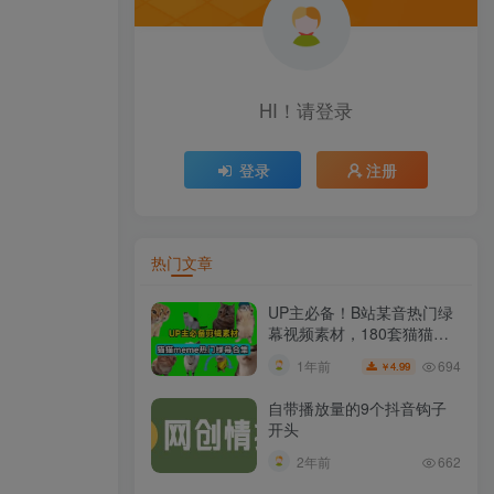
HI！请登录
登录
注册
热门文章
UP主必备！B站某音热门绿
幕视频素材，180套猫猫
meme动态绿幕合集包，含
694
1年前
4.99
￥
背景图BGM，含使用教程
自带播放量的9个抖音钩子
开头
2年前
662