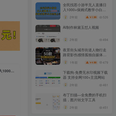
全民找茬小游半无人直播日
入1000+保姆式教学小白轻
松上手（附加直播语音包）
526
2年前
1.99
￥
AI制作林黛玉怼人视频
2年前
494
夜景街头城市街道人物行走
路背影伤感情孤独自媒体抖
音短视频素材
479
1年前
4.99
￥
（9215期）搞笑视频升级玩法，简单混剪，轻松涨粉，小白也能上手，日入1000+教程+素材
下载狗-免费无水印视频下载
器 支持全网100+主流网站​
2年前
461
布丁扫描—全免费的手机扫
描，图片转文字工具
2年前
451