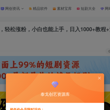
网创资讯
精品软件
素材宝库
短剧大全
网
，轻松涨粉，小白也能上手，日入1000+教程
泰戈创艺资源库
超低价会员限时活动：