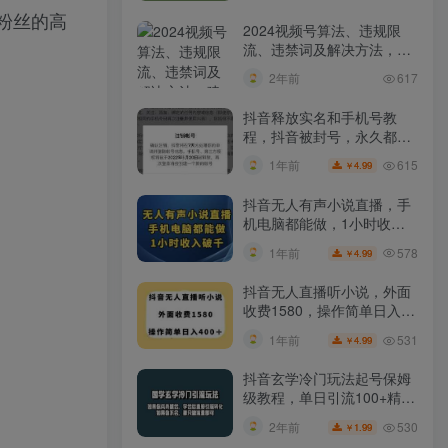
粉丝的高
2024视频号算法、违规限
流、违禁词及解决方法，建
议收藏！
2年前
617
抖音释放实名和手机号教
程，抖音被封号，永久都可
以注销需要的来
615
1年前
4.99
￥
抖音无人有声小说直播，手
机电脑都能做，1小时收入
破千【揭秘】
578
1年前
4.99
￥
抖音无人直播听小说，外面
收费1580，操作简单日入
400+【揭秘】
531
1年前
4.99
￥
抖音玄学冷门玩法起号保姆
级教程，单日引流100+精准
玄学粉
530
2年前
1.99
￥