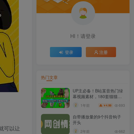
HI！请登录
登录
注册
热门文章
UP主必备！B站某音热门绿
幕视频素材，180套猫猫
meme动态绿幕合集包，含
693
1年前
4.99
￥
背景图BGM，含使用教程
自带播放量的9个抖音钩子
开头
就可以让
2年前
662