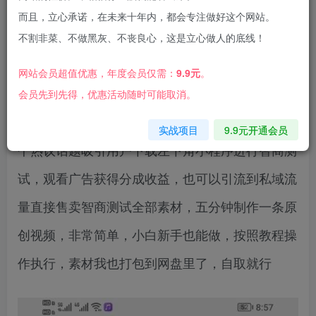
而且，立心承诺，在未来十年内，都会专注做好这个网站。
不割非菜、不做黑灰、不丧良心，这是立心做人的底线！
网站会员超值优惠，年度会员仅需：
9.9元
。
智商测试这四个字就能够引起广大群众的眼球，是
会员先到先得，优惠活动随时可能取消。
一个热议话题，我们这个项目就是利用智商测试这
实战项目
9.9元开通会员
个热议话题吸引用户下载左下角小程序进行智商测
试，观看广告获得分成收益，也可以引流到私域流
量直接售卖智商测试全部素材，五分钟制作一条原
创视频，非常简单，小白新手也能做，按照教程操
作执行，素材我也打包到网盘里了，自取就行