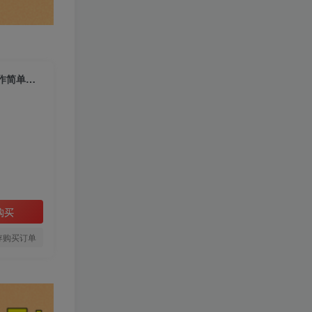
（9282期）色粉变现新玩法，每日流量大到爆，一分钟一个原创视频，操作简单，日入1…
购买
存购买订单