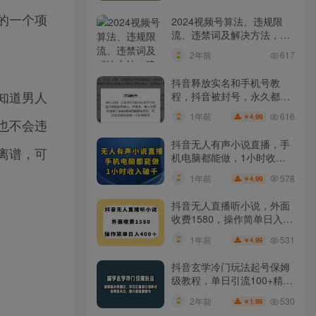
的一个项
2024视频号算法、违规限
流、违禁词及解决方法，建
议收藏！
2年前
617
抖音释放实名和手机号教
知道男人
程，抖音被封号，永久都可
以注销需要的来
616
1年前
4.99
￥
也不会违
抖音无人有声小说直播，手
离谱，可
机电脑都能做，1小时收入
破千【揭秘】
578
1年前
4.99
￥
抖音无人直播听小说，外面
收费1580，操作简单日入
400+【揭秘】
531
1年前
4.99
￥
抖音玄学冷门玩法起号保姆
级教程，单日引流100+精准
玄学粉
530
2年前
1.99
￥