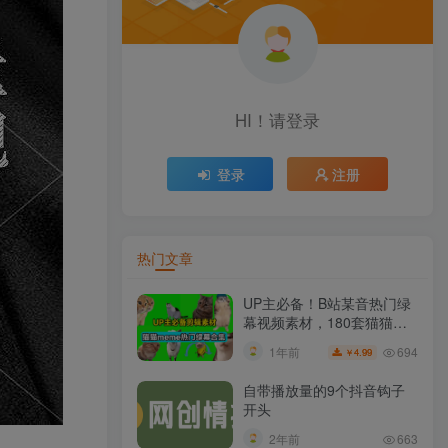
HI！请登录
登录
注册
热门文章
UP主必备！B站某音热门绿
幕视频素材，180套猫猫
meme动态绿幕合集包，含
694
1年前
4.99
￥
背景图BGM，含使用教程
自带播放量的9个抖音钩子
开头
2年前
663