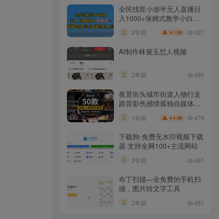
全民找茬小游半无人直播日
入1000+保姆式教学小白轻
松上手（附加直播语音包）
527
2年前
1.99
￥
AI制作林黛玉怼人视频
2年前
495
夜景街头城市街道人物行走
路背影伤感情孤独自媒体抖
音短视频素材
479
1年前
4.99
￥
下载狗-免费无水印视频下载
器 支持全网100+主流网站​
2年前
461
布丁扫描—全免费的手机扫
描，图片转文字工具
2年前
451