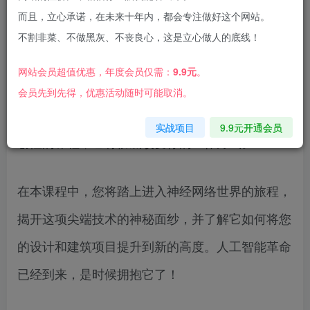
而且，立心承诺，在未来十年内，都会专注做好这个网站。
不割非菜、不做黑灰、不丧良心，这是立心做人的底线！
网站会员超值优惠，年度会员仅需：
9.9元
。
你是一名设计师或建筑师，希望在你的领域发挥人
会员先到先得，优惠活动随时可能取消。
工智能和神经网络的真正潜力吗？欢迎来到一门开
实战项目
9.9元开通会员
创性的课程，它将彻底改变你的工作方式。
在本课程中，您将踏上进入神经网络世界的旅程，
揭开这项尖端技术的神秘面纱，并了解它如何将您
的设计和建筑项目提升到新的高度。人工智能革命
已经到来，是时候拥抱它了！