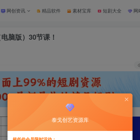
网创资讯
精品软件
素材宝库
短剧大全
网
（电脑版）30节课！
泰戈创艺资源库
超低价会员限时活动：