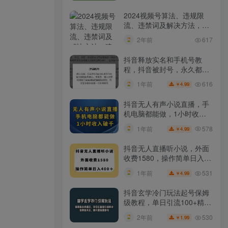
2024视频号算法、违规限
流、违禁词及解决方法，建
议收藏！
2年前
617
抖音释放实名和手机号教
程，抖音被封号，永久都可
以注销需要的来
616
1年前
4.99
￥
抖音无人有声小说直播，手
机电脑都能做，1小时收入
破千【揭秘】
578
1年前
4.99
￥
抖音无人直播听小说，外面
收费1580，操作简单日入
400+【揭秘】
531
1年前
4.99
￥
抖音玄学冷门玩法起号保姆
级教程，单日引流100+精准
玄学粉
530
2年前
1.99
￥