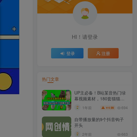
HI！请登录
登录
注册
热门文章
UP主必备！B站某音热门绿
幕视频素材，180套猫猫
meme动态绿幕合集包，含
694
1年前
4.99
￥
背景图BGM，含使用教程
自带播放量的9个抖音钩子
开头
2年前
663