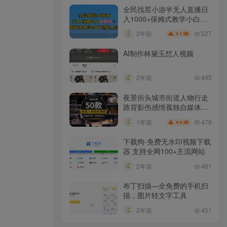
全民找茬小游半无人直播日
入1000+保姆式教学小白轻
松上手（附加直播语音包）
527
2年前
1.99
￥
AI制作林黛玉怼人视频
2年前
495
夜景街头城市街道人物行走
路背影伤感情孤独自媒体抖
音短视频素材
479
1年前
4.99
￥
下载狗-免费无水印视频下载
器 支持全网100+主流网站​
2年前
461
布丁扫描—全免费的手机扫
描，图片转文字工具
2年前
451