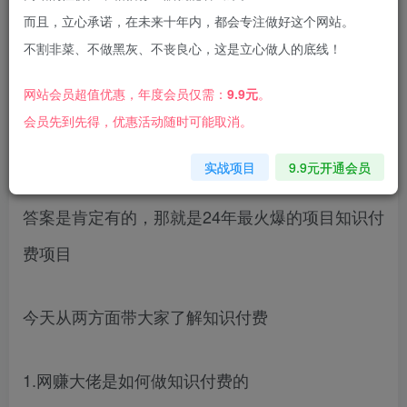
而且，立心承诺，在未来十年内，都会专注做好这个网站。
不割非菜、不做黑灰、不丧良心，这是立心做人的底线！
网站会员超值优惠，年度会员仅需：
9.9元
。
2024年普通人到底还有没有逆袭或者年赚百万的
会员先到先得，优惠活动随时可能取消。
机会
实战项目
9.9元开通会员
答案是肯定有的，那就是24年最火爆的项目知识付
费项目
今天从两方面带大家了解知识付费
1.网赚大佬是如何做知识付费的