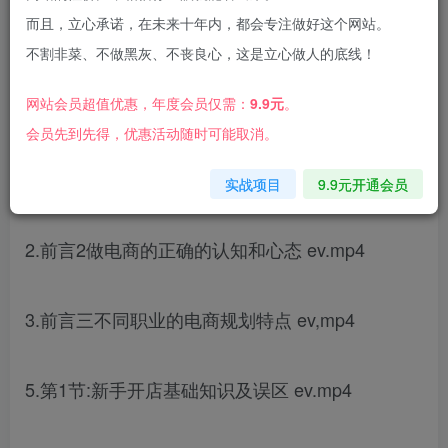
而且，立心承诺，在未来十年内，都会专注做好这个网站。
不割非菜、不做黑灰、不丧良心，这是立心做人的底线！
网站会员超值优惠，年度会员仅需：
9.9元
。
课程内容：
会员先到先得，优惠活动随时可能取消。
1.前言一可复制的电商之路 ev.mp4
实战项目
9.9元开通会员
2.前言2做电商的正确的认知和心态 ev.mp4
3.前言三不同职业的电商规划特点 ev,mp4
5.第1节:新手开店基础知识及误区 ev.mp4