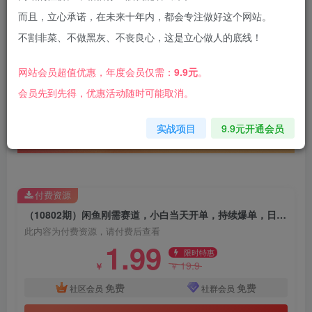
而且，立心承诺，在未来十年内，都会专注做好这个网站。
不割非菜、不做黑灰、不丧良心，这是立心做人的底线！
今天给大家带来的项目是《闲鱼刚需赛道，小白当
网站会员超值优惠，年度会员仅需：
9.9元
。
天开单，持续爆单，日入1000+》
会员先到先得，优惠活动随时可能取消。
实战项目
9.9元开通会员
付费资源
（10802期）闲鱼刚需赛道，小白当天开单，持续爆单，日入1000+
此内容为付费资源，请付费后查看
1.99
限时特惠
19.9
￥
￥
免费
免费
社区会员
社群会员