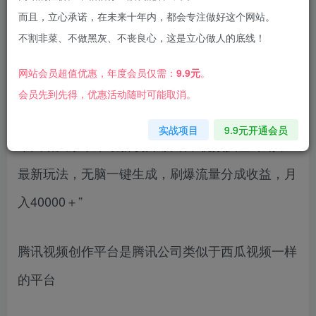
而且，立心承诺，在未来十年内，都会专注做好这个网站。
不割非菜、不做黑灰、不丧良心，这是立心做人的底线！
网站会员超值优惠，年度会员仅需：
9.9元
。
项目简介：
会员先到先得，优惠活动随时可能取消。
实战项目
9.9元开通会员
今天给大家带来最新项目“腾讯中视频掘金计划，
最新玩法，无脑一键生成，刷爆流量分成收益，月
入40000＋”
腾讯视频创作平台是腾讯公司类似于西瓜视频一样
的平台