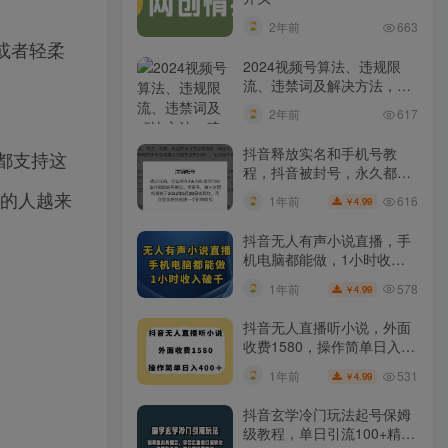
2年前
663
或者轻柔
2024视频号算法、违规限
流、违禁词及解决方法，建
议收藏！
2年前
617
抖音释放实名和手机号教
都支持这
程，抖音被封号，永久都可
以注销需要的来
眠的人越来
616
1年前
4.99
￥
抖音无人有声小说直播，手
机电脑都能做，1小时收入
破千【揭秘】
578
1年前
4.99
￥
抖音无人直播听小说，外面
收费1580，操作简单日入
400+【揭秘】
531
1年前
4.99
￥
抖音玄学冷门玩法起号保姆
级教程，单日引流100+精准