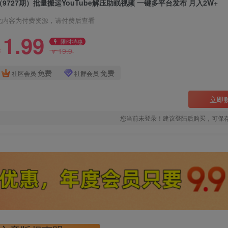
（9727期）批量搬运YouTube解压助眠视频 一键多平台发布 月入2W+
此内容为付费资源，请付费后查看
1.99
限时特惠
19.9
￥
￥
免费
免费
社区会员
社群会员
立即
您当前未登录！建议登陆后购买，可保