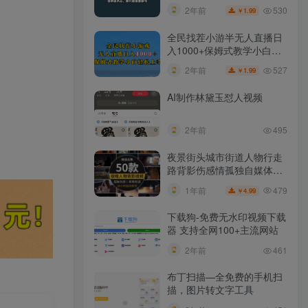
玄学粉
530
2年前
1.99
￥
全民找茬小游半无人直播日
入1000+保姆式教学小白轻
松上手（附加直播语音包）
527
2年前
1.99
￥
AI制作林黛玉怼人视频
2年前
495
夜景街头城市街道人物行走
路背影伤感情孤独自媒体抖
音短视频素材
479
1年前
4.99
￥
下载狗-免费无水印视频下载
器 支持全网100+主流网站​
2年前
461
布丁扫描—全免费的手机扫
描，图片转文字工具