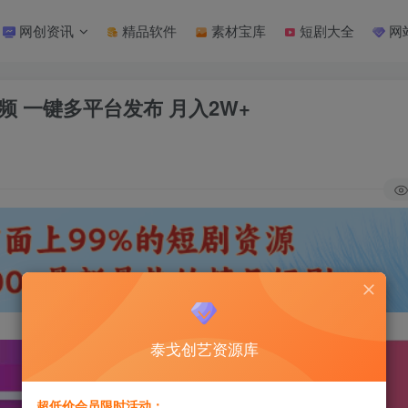
网创资讯
精品软件
素材宝库
短剧大全
网
视频 一键多平台发布 月入2W+
泰戈创艺资源库
超低价会员限时活动：