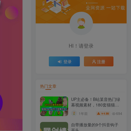
HI！请登录
登录
注册
热门文章
UP主必备！B站某音热门绿
幕视频素材，180套猫猫
meme动态绿幕合集包，含
694
1年前
4.99
￥
背景图BGM，含使用教程
自带播放量的9个抖音钩子
开头