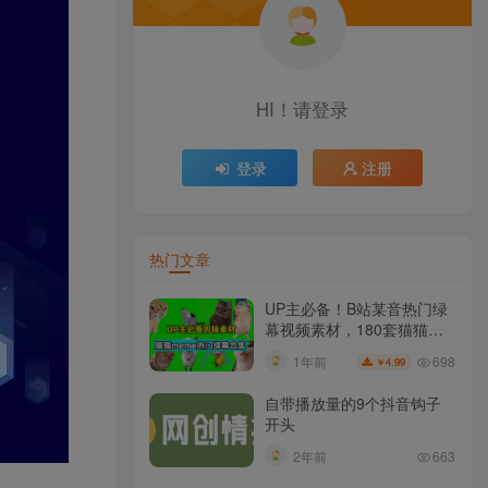
HI！请登录
登录
注册
热门文章
UP主必备！B站某音热门绿
幕视频素材，180套猫猫
meme动态绿幕合集包，含
698
1年前
4.99
￥
背景图BGM，含使用教程
自带播放量的9个抖音钩子
开头
2年前
663