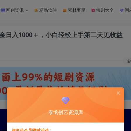
网创资讯
精品软件
素材宝库
短剧大全
网
金日入1000＋，小白轻松上手第二天见收益
泰戈创艺资源库
超低价会员限时活动：