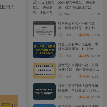
2024视频号算法、违规限
轻松日入
流、违禁词及解决方法，建
议收藏！
2年前
620
抖音释放实名和手机号教
程，抖音被封号，永久都可
以注销需要的来
616
1年前
4.99
￥
抖音无人有声小说直播，手
机电脑都能做，1小时收入
破千【揭秘】
579
1年前
4.99
￥
抖音无人直播听小说，外面
收费1580，操作简单日入
400+【揭秘】
531
1年前
4.99
￥
抖音玄学冷门玩法起号保姆
级教程，单日引流100+精准
玄学粉
530
2年前
1.99
￥
全民找茬小游半无人直播日