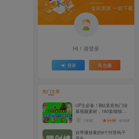
HI！请登录
登录
注册
热门文章
UP主必备！B站某音热门绿
幕视频素材，180套猫猫
meme动态绿幕合集包，含
694
1年前
4.99
￥
背景图BGM，含使用教程
自带播放量的9个抖音钩子
开头