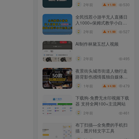
玄学粉
530
2年前
1.99
￥
全民找茬小游半无人直播日
入1000+保姆式教学小白轻
松上手（附加直播语音包）
527
2年前
1.99
￥
AI制作林黛玉怼人视频
2年前
495
夜景街头城市街道人物行走
路背影伤感情孤独自媒体抖
音短视频素材
479
1年前
4.99
￥
下载狗-免费无水印视频下载
器 支持全网100+主流网站​
2年前
461
布丁扫描—全免费的手机扫
描，图片转文字工具