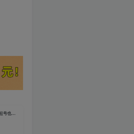
（9824期）AI公众号爆文-变现营06期，公众号公域推荐流量红利期，0粉起号也能10w+