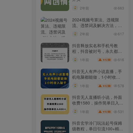
2年前
663
2024视频号算法、违规限
流、违禁词及解决方法，建
议收藏！
2年前
617
抖音释放实名和手机号教
程，抖音被封号，永久都可
以注销需要的来
616
1年前
4.99
￥
抖音无人有声小说直播，手
机电脑都能做，1小时收入
破千【揭秘】
578
1年前
4.99
￥
抖音无人直播听小说，外面
收费1580，操作简单日入
400+【揭秘】
531
1年前
4.99
￥
抖音玄学冷门玩法起号保姆
级教程，单日引流100+精准