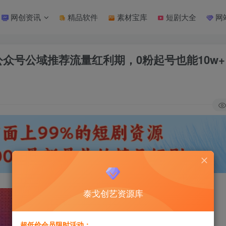
网创资讯
精品软件
素材宝库
短剧大全
网
，公众号公域推荐流量红利期，0粉起号也能10w+
泰戈创艺资源库
超低价会员限时活动：