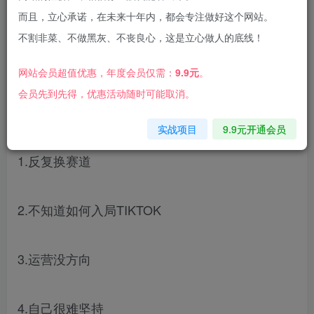
而且，立心承诺，在未来十年内，都会专注做好这个网站。
不割非菜、不做黑灰、不丧良心，这是立心做人的底线！
网站会员超值优惠，年度会员仅需：
9.9元
。
会员先到先得，优惠活动随时可能取消。
你一定有这些问题
实战项目
9.9元开通会员
1.反复换赛道
2.不知道如何入局TIKTOK
3.运营没方向
4.自己很难坚持