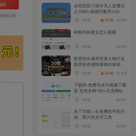
购买
全民找茬小游半无人直播日
入1000+保姆式教学小白轻
存购买订单
松上手（附加直播语音包）
526
2年前
1.99
￥
AI制作林黛玉怼人视频
2年前
494
夜景街头城市街道人物行走
路背影伤感情孤独自媒体抖
音短视频素材
479
1年前
4.99
￥
下载狗-免费无水印视频下载
器 支持全网100+主流网站​
2年前
461
布丁扫描—全免费的手机扫
描，图片转文字工具
2年前
451