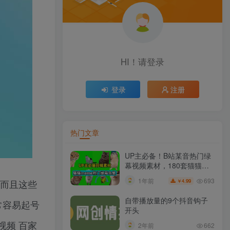
HI！请登录
登录
注册
热门文章
UP主必备！B站某音热门绿
幕视频素材，180套猫猫
meme动态绿幕合集包，含
693
1年前
 而且这些
4.99
￥
背景图BGM，含使用教程
自带播放量的9个抖音钩子
常容易起号
开头
视频 百家
2年前
662