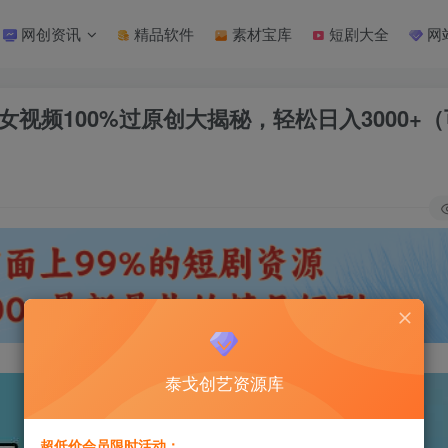
网创资讯
精品软件
素材宝库
短剧大全
网
女视频100%过原创大揭秘，轻松日入3000+
泰戈创艺资源库
超低价会员限时活动：