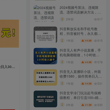
2024视频号算法、违规限
流、违禁词及解决方法，建
议收藏！
2年前
617
抖音释放实名和手机号教
程，抖音被封号，永久都可
以注销需要的来
615
1年前
4.99
￥
抖音无人有声小说直播，手
机电脑都能做，1小时收入
破千【揭秘】
578
1年前
4.99
￥
（9852期）最新百家号平台玩法，搬运美女视频100%过原创大揭秘，轻松日入3000+（可…
抖音无人直播听小说，外面
收费1580，操作简单日入
400+【揭秘】
531
1年前
4.99
￥
抖音玄学冷门玩法起号保姆
级教程，单日引流100+精准
玄学粉
530
2年前
1.99
￥