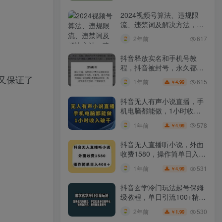
2024视频号算法、违规限
流、违禁词及解决方法，建
议收藏！
2年前
617
抖音释放实名和手机号教
程，抖音被封号，永久都可
以注销需要的来
又保证了
615
1年前
4.99
￥
抖音无人有声小说直播，手
机电脑都能做，1小时收入
破千【揭秘】
578
1年前
4.99
￥
抖音无人直播听小说，外面
收费1580，操作简单日入
400+【揭秘】
531
1年前
4.99
￥
抖音玄学冷门玩法起号保姆
级教程，单日引流100+精准
玄学粉
530
2年前
1.99
￥