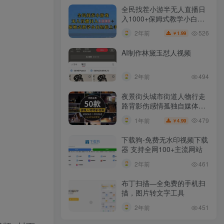
全民找茬小游半无人直播日
入1000+保姆式教学小白轻
松上手（附加直播语音包）
526
2年前
1.99
￥
AI制作林黛玉怼人视频
2年前
494
夜景街头城市街道人物行走
路背影伤感情孤独自媒体抖
音短视频素材
479
1年前
4.99
￥
下载狗-免费无水印视频下载
器 支持全网100+主流网站​
2年前
461
布丁扫描—全免费的手机扫
描，图片转文字工具
2年前
451