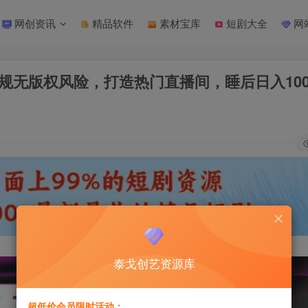
网创资讯
精品软件
素材宝库
短剧大全
网
规无版权风险，打造热门直播间，睡后日入100
泰戈创艺资源库
超低价会员限时活动：