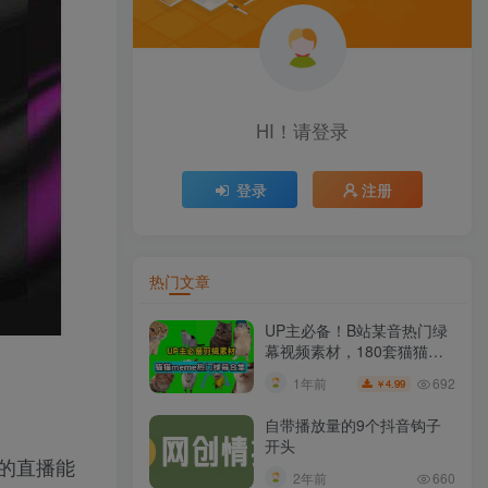
HI！请登录
登录
注册
热门文章
UP主必备！B站某音热门绿
幕视频素材，180套猫猫
meme动态绿幕合集包，含
692
1年前
4.99
￥
背景图BGM，含使用教程
自带播放量的9个抖音钩子
开头
的直播能
2年前
660