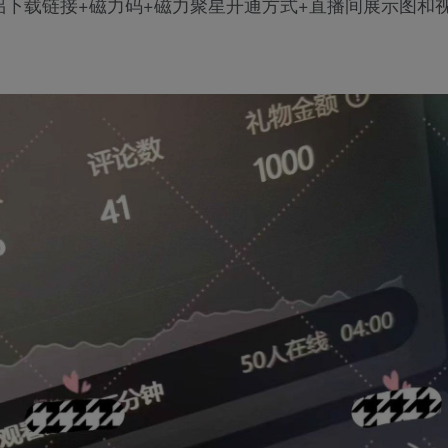
侣下载链接+磁力码+磁力聚星开通方式+直播间展示图和