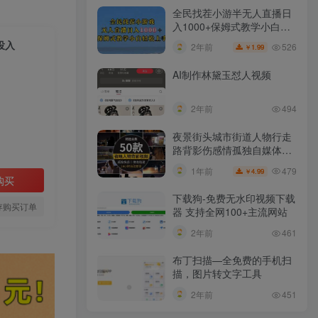
全民找茬小游半无人直播日
入1000+保姆式教学小白轻
松上手（附加直播语音包）
投入
526
2年前
1.99
￥
AI制作林黛玉怼人视频
2年前
494
夜景街头城市街道人物行走
路背影伤感情孤独自媒体抖
音短视频素材
479
1年前
4.99
￥
购买
下载狗-免费无水印视频下载
存购买订单
器 支持全网100+主流网站​
2年前
461
布丁扫描—全免费的手机扫
描，图片转文字工具
2年前
451