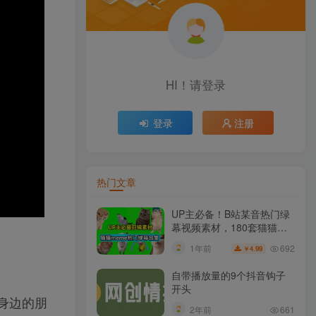
HI！请登录
登录
注册
热门文章
UP主必备！B站某音热门绿
幕视频素材，180套猫猫
meme动态绿幕合集包，含
692
1年前
4.99
￥
背景图BGM，含使用教程
自带播放量的9个抖音钩子
开头
身边的朋
2年前
661