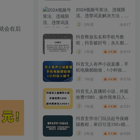
2024视频号算法、违规限
流、违禁词及解决方法，建
议收藏！
2年前
617
就会在后
抖音释放实名和手机号教
程，抖音被封号，永久都可
以注销需要的来
615
1年前
4.99
￥
抖音无人有声小说直播，手
机电脑都能做，1小时收入
破千【揭秘】
578
1年前
4.99
￥
抖音无人直播听小说，外面
收费1580，操作简单日入
400+【揭秘】
531
1年前
4.99
￥
抖音玄学冷门玩法起号保姆
级教程，单日引流100+精准
玄学粉
530
2年前
1.99
￥