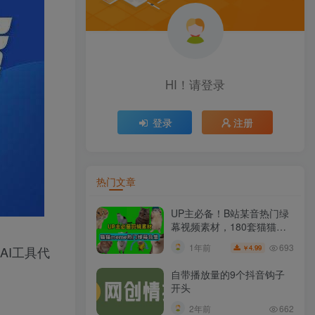
HI！请登录
登录
注册
热门文章
UP主必备！B站某音热门绿
幕视频素材，180套猫猫
meme动态绿幕合集包，含
693
1年前
AI工具代
4.99
￥
背景图BGM，含使用教程
自带播放量的9个抖音钩子
开头
2年前
662