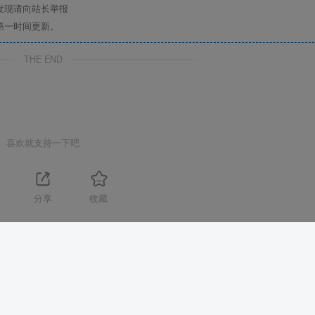
发现请向站长举报
第一时间更新。
THE END
喜欢就支持一下吧
分享
收藏
yright © 2022-2024
泰戈创艺资源库
豫ICP备2021023575号-2
All Rights Reser
习交流使用。请遵循相关法律法规，请在下载后24小时内删除。 如有侵权争