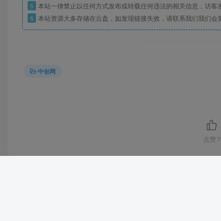
5
本站一律禁止以任何方式发布或转载任何违法的相关信息，访客
6
本站资源大多存储在云盘，如发现链接失效，请联系我们我们会
中创网
点赞
7
Cop
泰戈创艺资源库来自会员发布以及互联网收集，不代表本站立场，仅限学