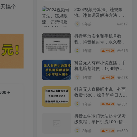
一天搞个
2024视频号算法、违规限
流、违禁词及解决方法，建
议收藏！
2年前
617
抖音释放实名和手机号教
程，抖音被封号，永久都可
以注销需要的来
615
1年前
4.99
￥
抖音无人有声小说直播，手
机电脑都能做，1小时收入
破千【揭秘】
578
1年前
4.99
￥
抖音无人直播听小说，外面
500＋
收费1580，操作简单日入
400+【揭秘】
531
1年前
4.99
￥
抖音玄学冷门玩法起号保姆
级教程，单日引流100+精准
玄学粉
530
2年前
1.99
￥