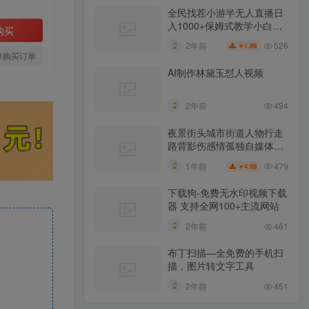
全民找茬小游半无人直播日
入1000+保姆式教学小白轻
购买
松上手（附加直播语音包）
526
2年前
1.99
￥
存购买订单
AI制作林黛玉怼人视频
2年前
494
夜景街头城市街道人物行走
路背影伤感情孤独自媒体抖
音短视频素材
479
1年前
4.99
￥
下载狗-免费无水印视频下载
器 支持全网100+主流网站​
2年前
461
布丁扫描—全免费的手机扫
描，图片转文字工具
2年前
451