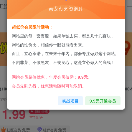
工族工资高的多！ 并且无需引流，只需每天接单即可，
泰戈创艺资源库
超低价会员限时活动：
网站里的每一套资源，如果单独去买，都是几十几百块，
网站的性价比，相信你一眼就能看出来。
而且，立心承诺，在未来十年内，都会专注做好这个网站。
不割非菜、不做黑灰、不丧良心，这是立心做人的底线！
网站会员超值优惠，年度会员仅需：
9.9元
。
会员先到先得，优惠活动随时可能取消。
（10042期）AI代写论文赚稿费，每天2-3小时，复制粘贴，轻松日入300-
此内容为付费资源，请付费后查看
实战项目
9.9元开通会员
1.99
限时特惠
19.9
￥
￥
免费
免费
社区会员
社群会员