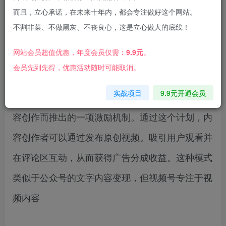
而且，立心承诺，在未来十年内，都会专注做好这个网站。
不割非菜、不做黑灰、不丧良心，这是立心做人的底线！
今天给大家带来的项目是《视频号创作者分成5.0
网站会员超值优惠，年度会员仅需：
9.9元
。
玩法，条条爆款，单日1000+》
会员先到先得，优惠活动随时可能取消。
实战项目
9.9元开通会员
微信视频号分成计划是微信平台为鼓励优质原创内
容创作而推出的一项激励机制。通过这个计划，内
容创作者可以通过发布原创视频。吸引用户观看并
在评论区互动，从而获得广告分成收益。这种模式
类似于公众号的文字内容变现，但视频号专注于视
频内容