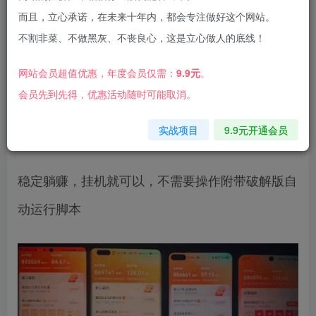
而且，立心承诺，在未来十年内，都会专注做好这个网站。
不割非菜、不做黑灰、不丧良心，这是立心做人的底线！
网站会员超值优惠，年度会员仅需：
9.9元
。
会员先到先得，优惠活动随时可能取消。
单机每日30＋ 可矩阵，脚本自动
实战项目
9.9元开通会员
稳定躺赚，挂机就可以，不需要操作附带破解版自
动运行脚本