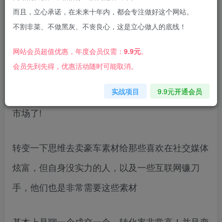
而且，立心承诺，在未来十年内，都会专注做好这个网站。
不割非菜、不做黑灰、不丧良心，这是立心做人的底线！
网站会员超值优惠，年度会员仅需：
9.9元
。
会员先到先得，优惠活动随时可能取消。
现在卖教辅，课程，资料的人非常非常多，非常卷
实战项目
9.9元开通会员
而且价格也透明！是时候转变思路,开拓一片蓝海
市场了!
转变一下思维去卖豪车素材给那些喜欢在社交媒体
炫富，但自身没实力的人，以及一些互联网镰刀
手，他们也是非常需要这些素材
基本上是聊一个成交一个，转化率非常高！并且变