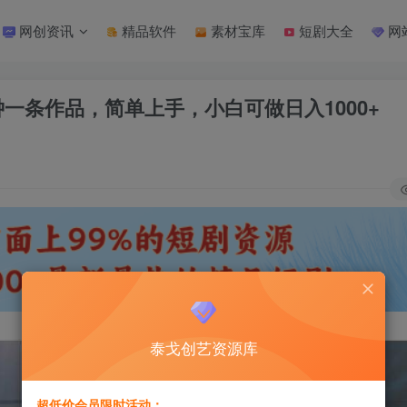
网创资讯
精品软件
素材宝库
短剧大全
网
分钟一条作品，简单上手，小白可做日入1000+
泰戈创艺资源库
超低价会员限时活动：