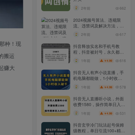
2年前
662
2024视频号算法、违规限
流、违禁词及解决方法，建
议收藏！
2年前
617
的那种！现
抖音释放实名和手机号教
程，抖音被封号，永久都可
的搬运
以注销需要的来
616
1年前
4.99
￥
起赚大
抖音无人有声小说直播，手
机电脑都能做，1小时收入
破千【揭秘】
578
1年前
4.99
￥
抖音无人直播听小说，外面
收费1580，操作简单日入
400+【揭秘】
531
1年前
4.99
￥
抖音玄学冷门玩法起号保姆
级教程，单日引流100+精准