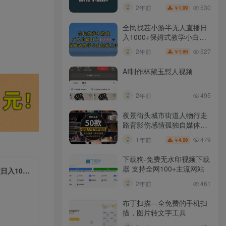
玄学粉
530
2年前
1.99
￥
全民找茬小游半无人直播日
入1000+保姆式教学小白轻
松上手（附加直播语音包）
527
2年前
1.99
￥
AI制作林黛玉怼人视频
2年前
495
夜景街头城市街道人物行走
路背影伤感情孤独自媒体抖
音短视频素材
479
1年前
4.99
￥
下载狗-免费无水印视频下载
器 支持全网100+主流网站​
（10143期） Ai动漫100%过原创，两分钟一条作品，简单上手，小白可做日入1000+
2年前
461
布丁扫描—全免费的手机扫
描，图片转文字工具