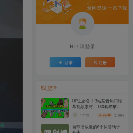
HI！请登录
登录
注册
热门文章
UP主必备！B站某音热门绿
幕视频素材，180套猫猫
meme动态绿幕合集包，含
694
1年前
4.99
￥
背景图BGM，含使用教程
自带播放量的9个抖音钩子
开头