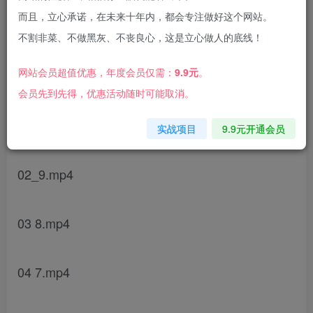
而且，立心承诺，在未来十年内，都会专注做好这个网站。
不割非菜、不做黑灰、不丧良心，这是立心做人的底线！
网站会员超值优惠，年度会员仅需：
9.9元
。
课程目录
会员先到先得，优惠活动随时可能取消。
01 2024抖音违禁词及违规行为考核.mp4
实战项目
9.9元开通会员
02_9.mp4
03 8.mp4
04 7.mp4