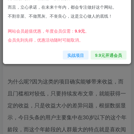
而且，立心承诺，在未来十年内，都会专注做好这个网站。
不割非菜、不做黑灰、不丧良心，这是立心做人的底线！
现在的AI技术逐渐已经成为全民共享的工具，被人
网站会员超值优惠，年度会员仅需：
9.9元
。
运用到各种各样的平台和事情中去，目前主流的一
会员先到先得，优惠活动随时可能取消。
些玩法基本上是用在quot;写文章撸收益quot;的一
实战项目
9.9元开通会员
个项目
为什么呢?因为这类的项目确实能够带来收益，而
且门槛相对较低，只要持续发布文章，就能获得一
定的收益，只是收益大小的差异问题，根据数据显
示，今日头条的用户主要集中在30岁以下的这个年
龄段，而这个年龄段的人群最大的特点就是喜欢阅