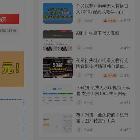
全民找茬小游半无人直播日
入1000+保姆式教学小白轻
松上手（附加直播语音包）
购买
527
2年前
1.99
￥
存购买订单
AI制作林黛玉怼人视频
2年前
495
夜景街头城市街道人物行走
路背影伤感情孤独自媒体抖
音短视频素材
480
1年前
4.99
￥
下载狗-免费无水印视频下载
器 支持全网100+主流网站​
2年前
461
布丁扫描—全免费的手机扫
描，图片转文字工具
2年前
452