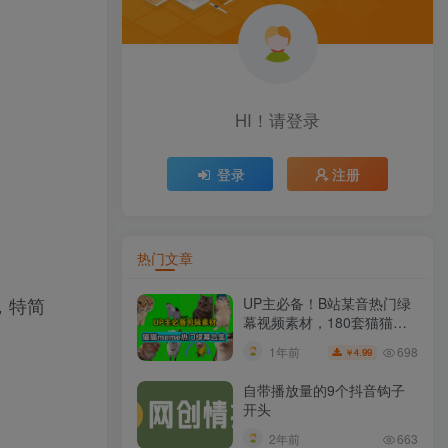
HI！请登录
登录
注册
热门文章
，特简
UP主必备！B站某音热门绿
幕视频素材，180套猫猫
meme动态绿幕合集包，含
698
1年前
4.99
￥
背景图BGM，含使用教程
自带播放量的9个抖音钩子
开头
2年前
663