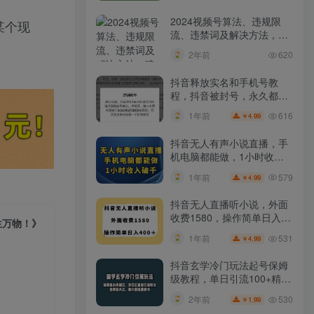
2024视频号算法、违规限
某个现
流、违禁词及解决方法，建
议收藏！
2年前
620
抖音释放实名和手机号教
程，抖音被封号，永久都可
以注销需要的来
616
1年前
4.99
￥
抖音无人有声小说直播，手
机电脑都能做，1小时收入
破千【揭秘】
579
1年前
4.99
￥
抖音无人直播听小说，外面
收费1580，操作简单日入
生万物！》
400+【揭秘】
531
1年前
4.99
￥
抖音玄学冷门玩法起号保姆
级教程，单日引流100+精准
玄学粉
530
2年前
1.99
￥