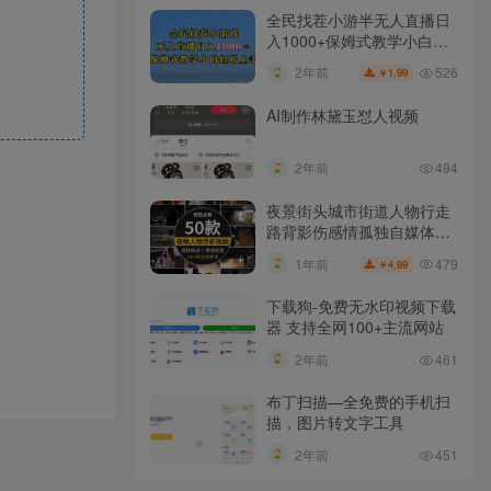
全民找茬小游半无人直播日
入1000+保姆式教学小白轻
松上手（附加直播语音包）
526
2年前
1.99
￥
AI制作林黛玉怼人视频
2年前
494
夜景街头城市街道人物行走
路背影伤感情孤独自媒体抖
音短视频素材
479
1年前
4.99
￥
下载狗-免费无水印视频下载
器 支持全网100+主流网站​
2年前
461
布丁扫描—全免费的手机扫
描，图片转文字工具
2年前
451