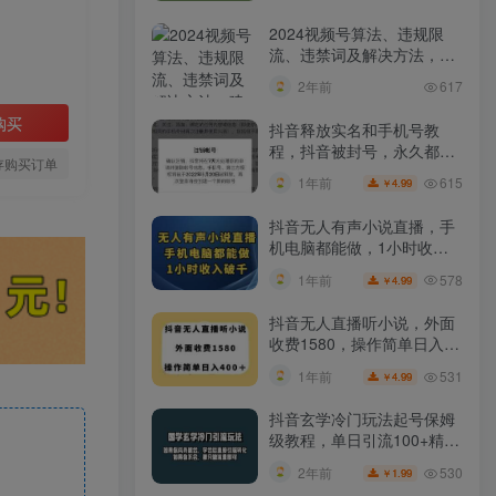
2024视频号算法、违规限
流、违禁词及解决方法，建
议收藏！
2年前
617
购买
抖音释放实名和手机号教
程，抖音被封号，永久都可
存购买订单
以注销需要的来
615
1年前
4.99
￥
抖音无人有声小说直播，手
机电脑都能做，1小时收入
破千【揭秘】
578
1年前
4.99
￥
抖音无人直播听小说，外面
收费1580，操作简单日入
400+【揭秘】
531
1年前
4.99
￥
抖音玄学冷门玩法起号保姆
级教程，单日引流100+精准
玄学粉
530
2年前
1.99
￥