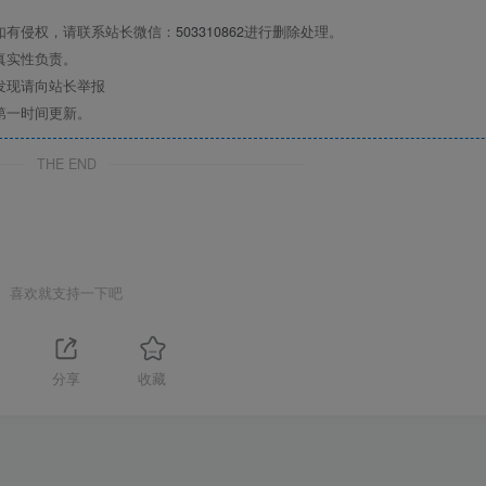
如有侵权，请联系站长微信：
503310862
进行删除处理。
真实性负责。
发现请向站长举报
第一时间更新。
THE END
喜欢就支持一下吧
分享
收藏