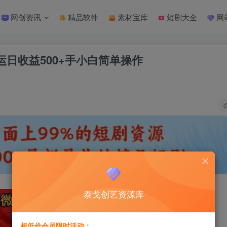
网创资讯
精品软件
素材宝库
短剧大全
网
搬运日收益500+手小白简单操作
泰戈创艺资源库
超低价会员限时活动：