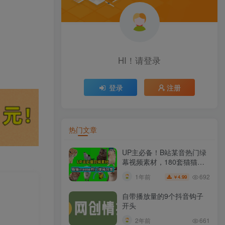
HI！请登录
登录
注册
热门文章
UP主必备！B站某音热门绿
幕视频素材，180套猫猫
meme动态绿幕合集包，含
692
1年前
4.99
￥
背景图BGM，含使用教程
自带播放量的9个抖音钩子
开头
2年前
661