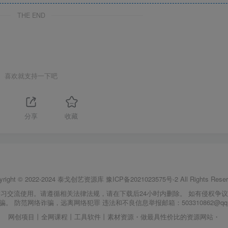
THE END
喜欢就支持一下吧
分享
收藏
yright © 2022-2024
泰戈创艺资源库
豫ICP备2021023575号-2
All Rights Reser
习交流使用。请遵循相关法律法规，请在下载后24小时内删除。 如有侵权争
骗。 防范网络诈骗，远离网络犯罪 违法和不良信息举报邮箱：503310862@qq.
网创项目丨全网课程丨工具软件丨素材资源・做最具性价比的资源网站・