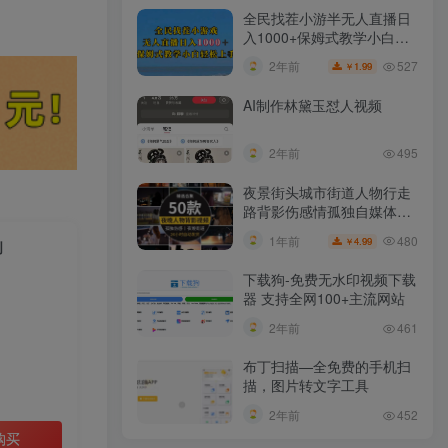
全民找茬小游半无人直播日
入1000+保姆式教学小白轻
松上手（附加直播语音包）
527
2年前
1.99
￥
AI制作林黛玉怼人视频
2年前
495
夜景街头城市街道人物行走
路背影伤感情孤独自媒体抖
音短视频素材
480
1年前
4.99
￥
创
下载狗-免费无水印视频下载
器 支持全网100+主流网站​
2年前
461
布丁扫描—全免费的手机扫
描，图片转文字工具
2年前
452
购买