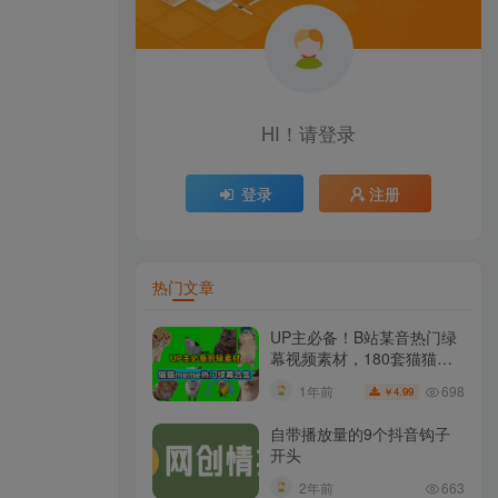
HI！请登录
登录
注册
热门文章
UP主必备！B站某音热门绿
幕视频素材，180套猫猫
meme动态绿幕合集包，含
698
1年前
4.99
￥
背景图BGM，含使用教程
自带播放量的9个抖音钩子
开头
2年前
663