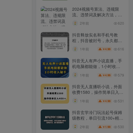
2024视频号算法、违规限
流、违禁词及解决方法，建
议收藏！
2年前
620
抖音释放实名和手机号教
程，抖音被封号，永久都可
以注销需要的来
616
1年前
4.99
￥
抖音无人有声小说直播，手
机电脑都能做，1小时收入
破千【揭秘】
579
1年前
4.99
￥
抖音无人直播听小说，外面
收费1580，操作简单日入
400+【揭秘】
531
1年前
4.99
￥
抖音玄学冷门玩法起号保姆
级教程，单日引流100+精准
玄学粉
530
2年前
1.99
￥