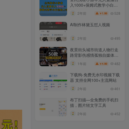
入1000+保姆式教学小白轻
松上手（附加直播语音包）
528
2年前
1.99
￥
AI制作林黛玉怼人视频
2年前
495
夜景街头城市街道人物行走
路背影伤感情孤独自媒体抖
音短视频素材
482
1年前
4.99
￥
下载狗-免费无水印视频下载
器 支持全网100+主流网站​
2年前
461
布丁扫描—全免费的手机扫
描，图片转文字工具
2年前
452