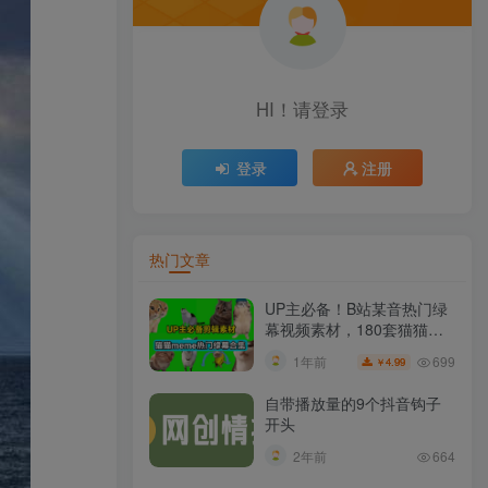
HI！请登录
登录
注册
热门文章
UP主必备！B站某音热门绿
幕视频素材，180套猫猫
meme动态绿幕合集包，含
699
1年前
4.99
￥
背景图BGM，含使用教程
自带播放量的9个抖音钩子
开头
2年前
664