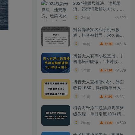
2024视频号算法、违规限
流、违禁词及解决方法，建
议收藏！
2年前
622
抖音释放实名和手机号教
程，抖音被封号，永久都可
以注销需要的来
616
1年前
4.99
￥
抖音无人有声小说直播，手
机电脑都能做，1小时收入
破千【揭秘】
579
1年前
4.99
￥
抖音无人直播听小说，外面
收费1580，操作简单日入
400+【揭秘】
531
1年前
4.99
￥
抖音玄学冷门玩法起号保姆
级教程，单日引流100+精准
玄学粉
530
2年前
1.99
￥
全民找茬小游半无人直播日