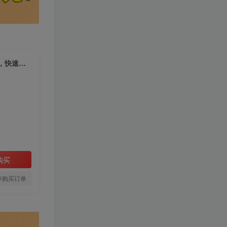
（10353期）各种IP人物智能翻唱，短视频领域新风口，一周轻松涨粉5W，快速起号
购买
存购买订单