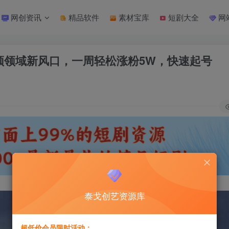
网创资讯
精品软件
素材宝库
短剧大全
网
视频领域新风口，一周轻松涨粉5W，快速起号
泰戈创艺资源库
超低价会员限时活动：