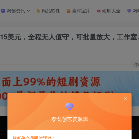
网创资讯
精品软件
素材宝库
短剧大全
网
8-15美元，全程无人值守，可批量放大，工作室
泰戈创艺资源库
超低价会员限时活动：