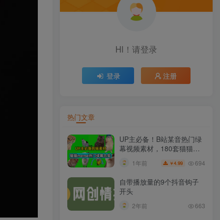
HI！请登录
登录
注册
热门文章
UP主必备！B站某音热门绿
幕视频素材，180套猫猫
meme动态绿幕合集包，含
694
1年前
4.99
￥
背景图BGM，含使用教程
自带播放量的9个抖音钩子
开头
2年前
663