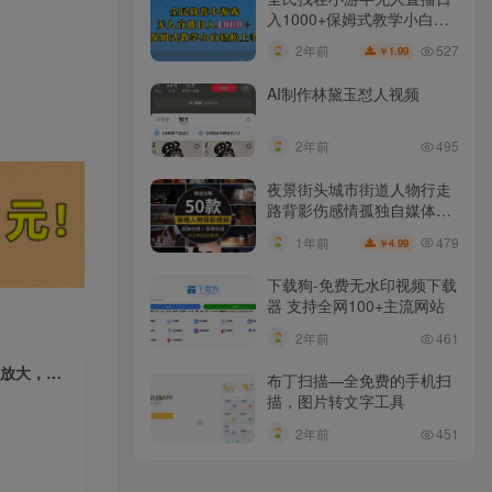
入1000+保姆式教学小白轻
松上手（附加直播语音包）
527
2年前
1.99
￥
AI制作林黛玉怼人视频
2年前
495
夜景街头城市街道人物行走
路背影伤感情孤独自媒体抖
音短视频素材
479
1年前
4.99
￥
下载狗-免费无水印视频下载
器 支持全网100+主流网站​
2年前
461
（10366期）海外挂机撸U新平台，日赚8-15美元，全程无人值守，可批量放大，工作室…
布丁扫描—全免费的手机扫
描，图片转文字工具
2年前
451