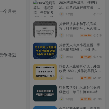
2024视频号算法、违规限
流、违禁词及解决方法，建
一个月去
议收藏！
2年前
617
抖音释放实名和手机号教
程，抖音被封号，永久都可
以注销需要的来
616
1年前
4.99
￥
抖音无人有声小说直播，手
机电脑都能做，1小时收入
竞争激烈
破千【揭秘】
578
1年前
4.99
￥
抖音无人直播听小说，外面
收费1580，操作简单日入
400+【揭秘】
531
1年前
4.99
￥
抖音玄学冷门玩法起号保姆
级教程，单日引流100+精准
玄学粉
530
2年前
1.99
￥
全民找茬小游半无人直播日