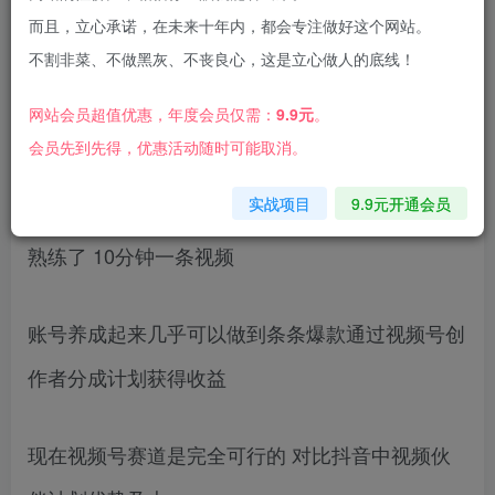
而且，立心承诺，在未来十年内，都会专注做好这个网站。
不割非菜、不做黑灰、不丧良心，这是立心做人的底线！
这个赛道是我自己经过时间打磨实操出的一个优质
网站会员超值优惠，年度会员仅需：
9.9元
。
项目
会员先到先得，优惠活动随时可能取消。
实战项目
9.9元开通会员
原理就是用混剪的方式制作娱乐赛道的视频 制作
熟练了 10分钟一条视频
账号养成起来几乎可以做到条条爆款通过视频号创
作者分成计划获得收益
现在视频号赛道是完全可行的 对比抖音中视频伙