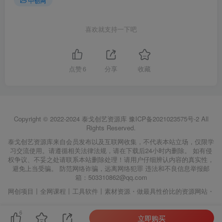
中创网
喜欢就支持一下吧
点赞
6
分享
收藏
Copyright © 2022-2024
泰戈创艺资源库
豫ICP备2021023575号-2
All
Rights Reserved.
泰戈创艺资源库来自会员发布以及互联网收集，不代表本站立场，仅限学
习交流使用。请遵循相关法律法规，请在下载后24小时内删除。 如有侵
权争议、不妥之处请联系本站删除处理！请用户仔细辨认内容的真实性，
避免上当受骗。 防范网络诈骗，远离网络犯罪 违法和不良信息举报邮
箱：503310862@qq.com
网创项目丨全网课程丨工具软件丨素材资源・做最具性价比的资源网站・
6
立即购买