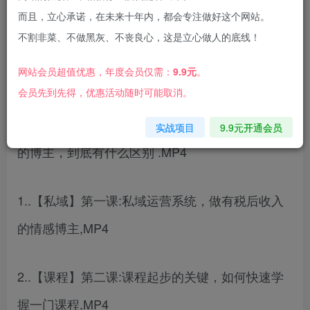
而且，立心承诺，在未来十年内，都会专注做好这个网站。
不割非菜、不做黑灰、不丧良心，这是立心做人的底线！
网站会员超值优惠，年度会员仅需：
9.9元
。
课程内容：
会员先到先得，优惠活动随时可能取消。
1..【课程】第一课:单月变现百万的博主和不赚钱
实战项目
9.9元开通会员
的博主，到底有什么区别 .MP4
1..【私域】第一课:私域运营系统，做有税后收入
的情感博主,MP4
2..【课程】第二课:课程起步的关键，如何快速学
握一门课程,MP4