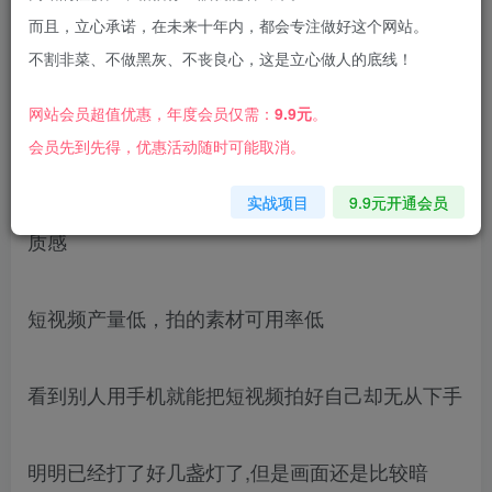
而且，立心承诺，在未来十年内，都会专注做好这个网站。
不割非菜、不做黑灰、不丧良心，这是立心做人的底线！
网站会员超值优惠，年度会员仅需：
9.9元
。
抖音短视频和直播间你是否遇到这些问题?
会员先到先得，优惠活动随时可能取消。
短视频是用手机拍还是相机拍?画面怎么拍都没有
实战项目
9.9元开通会员
质感
短视频产量低，拍的素材可用率低
看到别人用手机就能把短视频拍好自己却无从下手
明明已经打了好几盏灯了,但是画面还是比较暗