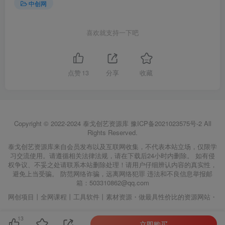
中创网
喜欢就支持一下吧
点赞
13
分享
收藏
Copyright © 2022-2024
泰戈创艺资源库
豫ICP备2021023575号-2
All
Rights Reserved.
泰戈创艺资源库来自会员发布以及互联网收集，不代表本站立场，仅限学
习交流使用。请遵循相关法律法规，请在下载后24小时内删除。 如有侵
权争议、不妥之处请联系本站删除处理！请用户仔细辨认内容的真实性，
避免上当受骗。 防范网络诈骗，远离网络犯罪 违法和不良信息举报邮
箱：503310862@qq.com
网创项目丨全网课程丨工具软件丨素材资源・做最具性价比的资源网站・
13
立即购买