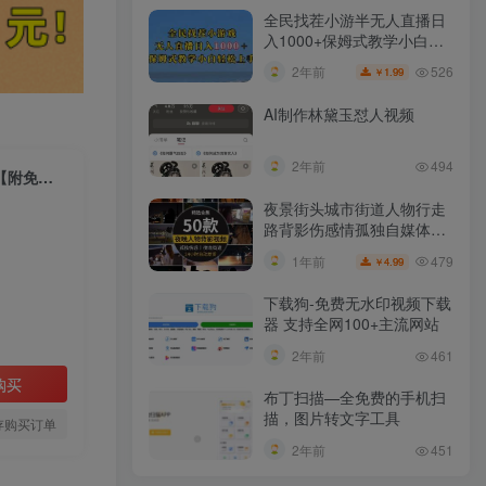
全民找茬小游半无人直播日
入1000+保姆式教学小白轻
松上手（附加直播语音包）
526
2年前
1.99
￥
AI制作林黛玉怼人视频
2年前
494
（18352期）AI代写副业PPT，电脑搬砖，一单300-800+，小白轻松上手【附免费接单渠道】
夜景街头城市街道人物行走
路背影伤感情孤独自媒体抖
音短视频素材
479
1年前
4.99
￥
下载狗-免费无水印视频下载
器 支持全网100+主流网站​
2年前
461
购买
布丁扫描—全免费的手机扫
描，图片转文字工具
存购买订单
2年前
451