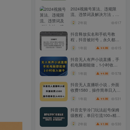
2024视频号算法、违规限
流、违禁词及解决方法，建
议收藏！
2年前
617
抖音释放实名和手机号教
程，抖音被封号，永久都可
以注销需要的来
615
1年前
4.99
￥
抖音无人有声小说直播，手
机电脑都能做，1小时收入
破千【揭秘】
578
1年前
4.99
￥
抖音无人直播听小说，外面
收费1580，操作简单日入
400+【揭秘】
531
1年前
4.99
￥
抖音玄学冷门玩法起号保姆
级教程，单日引流100+精准
玄学粉
530
2年前
1.99
￥