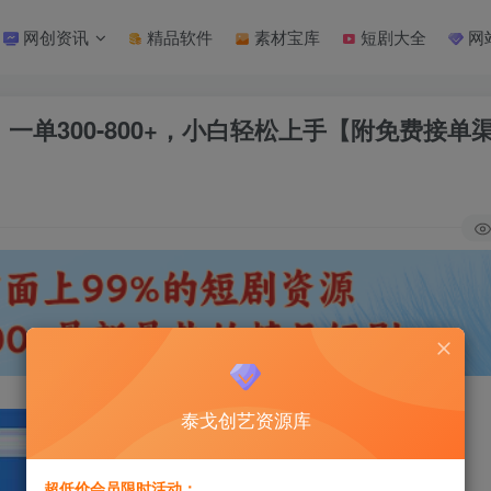
网创资讯
精品软件
素材宝库
短剧大全
网
砖，一单300-800+，小白轻松上手【附免费接单
泰戈创艺资源库
超低价会员限时活动：