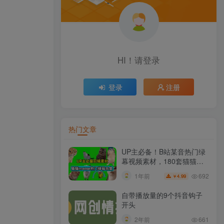
HI！请登录
登录
注册
热门文章
UP主必备！B站某音热门绿
幕视频素材，180套猫猫
meme动态绿幕合集包，含
692
1年前
4.99
￥
背景图BGM，含使用教程
自带播放量的9个抖音钩子
开头
2年前
661