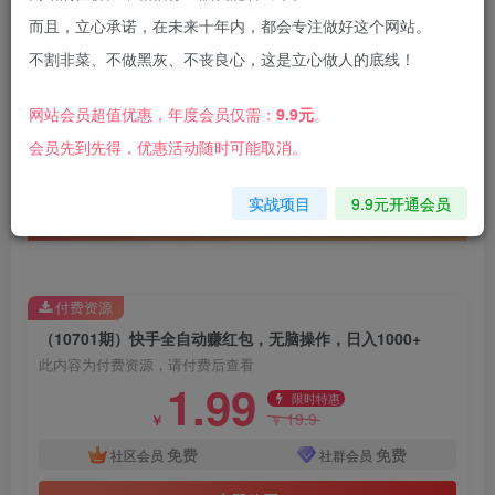
而且，立心承诺，在未来十年内，都会专注做好这个网站。
不割非菜、不做黑灰、不丧良心，这是立心做人的底线！
快手全自动领红包，简单易操作，单日变现
网站会员超值优惠，年度会员仅需：
9.9元
。
1000+轻轻松松，接下来我给大家带来一个
会员先到先得，优惠活动随时可能取消。
实战项目
9.9元开通会员
付费资源
（10701期）快手全自动赚红包，无脑操作，日入1000+
此内容为付费资源，请付费后查看
1.99
限时特惠
19.9
￥
￥
免费
免费
社区会员
社群会员