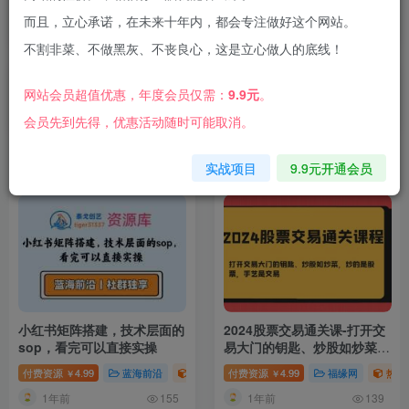
素材宝库
蓝海前沿
而且，立心承诺，在未来十年内，都会专注做好这个网站。
自媒体必备的素材资源
高价值易上手的蓝海项目
不割非菜、不做黑灰、不丧良心，这是立心做人的底线！
网创资讯
专属社群
网站会员超值优惠，年度会员仅需：
9.9元
。
互联网最新风口和方向
最具性价比的资源社群
会员先到先得，优惠活动随时可能取消。
热门资源
实战项目
9.9元开通会员
小红书矩阵搭建，技术层面的
2024股票交易通关课-打开交
sop，看完可以直接实操
易大门的钥匙、炒股如炒菜，
炒的是股票，手艺是交易
付费资源
4.99
蓝海前沿
热门资源
付费资源
4.99
福缘网
热门
￥
￥
1年前
1年前
155
139