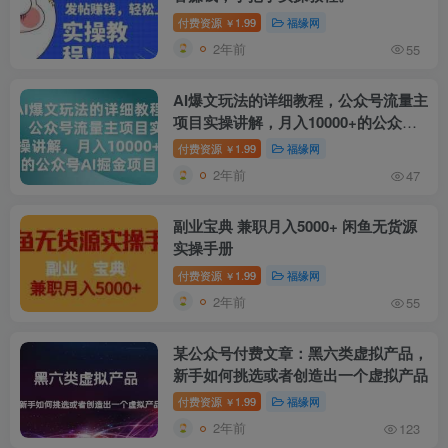
付费资源
1.99
福缘网
￥
2年前
55
AI爆文玩法的详细教程，公众号流量主
项目实操讲解，月入10000+的公众号
AI掘金项目
付费资源
1.99
福缘网
￥
2年前
47
副业宝典 兼职月入5000+ 闲鱼无货源
实操手册
付费资源
1.99
福缘网
￥
2年前
55
某公众号付费文章：黑六类虚拟产品，
新手如何挑选或者创造出一个虚拟产品
付费资源
1.99
福缘网
￥
2年前
123