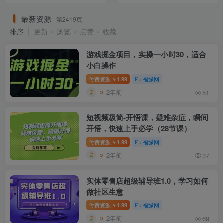
最新资源
第2419页
排序
更新
浏览
点赞
收藏
游戏掘金项目，实操一小时30，适合
小白操作
付费资源
1.99
福缘网
￥
2年前
51
短视频极简-开悟课，疑难杂症，瞬间
开悟，快速上手必学（28节课）
付费资源
1.99
福缘网
￥
2年前
37
实体零售店超级辅导班1.0，学习如何
做社区生意
付费资源
1.99
福缘网
￥
2年前
69