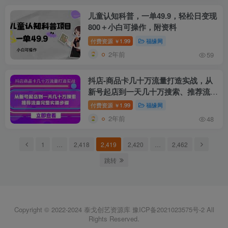
儿童认知科普，一单49.9，轻松日变现
800＋小白可操作，附资料
付费资源
1.99
福缘网
￥
2年前
59
抖店-商品卡几十万流量打造实战，从
新号起店到一天几十万搜索、推荐流量
完整实操步骤
付费资源
1.99
福缘网
￥
2年前
48
1
…
2,418
2,419
2,420
…
2,462
跳转
Copyright © 2022-2024
泰戈创艺资源库
豫ICP备2021023575号-2
All
Rights Reserved.