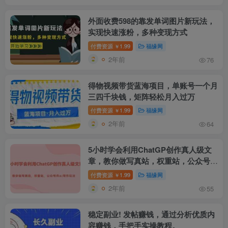
外面收费598的靠发单词图片新玩法，
实现快速涨粉，多种变现方式
付费资源
1.99
福缘网
￥
2年前
76
得物视频带货蓝海项目，单账号一个月
三四千块钱，矩阵轻松月入过万
付费资源
1.99
福缘网
￥
2年前
64
5小时学会利用ChatGP创作真人级文
章，教你做写真站，权重站，公众号类
AI写作玩法
付费资源
1.99
福缘网
￥
2年前
55
稳定副业! 发帖赚钱，通过分析优质内
容赚钱，手把手实操教程。